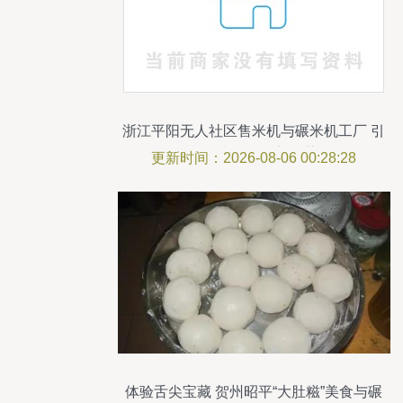
浙江平阳无人社区售米机与碾米机工厂 引
领碾米机销售新趋势
更新时间：2026-08-06 00:28:28
体验舌尖宝藏 贺州昭平“大肚糍”美食与碾